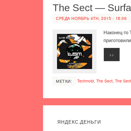
The Sect — Surfac
СРЕДА НОЯБРЬ 4TH, 2015 - 18:06
Наконец-то 
приготовили
>>
Technoid
,
The Sect
,
The Sect
МЕТКИ:
ЯНДЕКС.ДЕНЬГИ