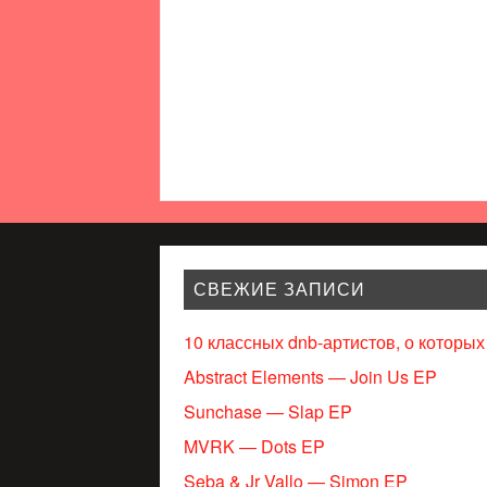
СВЕЖИЕ ЗАПИСИ
10 классных dnb-артистов, о которых
Abstract Elements — Join Us EP
Sunchase — Slap EP
MVRK — Dots EP
Seba & Jr Vallo — Simon EP