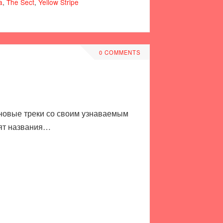
a
,
The Sect
,
Yellow Stripe
0 COMMENTS
х новые треки со своим узнаваемым
сят названия…