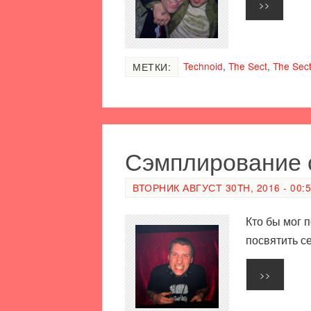
>>
Technoid
,
The Sect
,
The Sect
МЕТКИ:
Сэмплирование с
ВТОРНИК АВГУСТ 30TH, 2016 - 00:
Кто бы мог 
посвятить с
>>