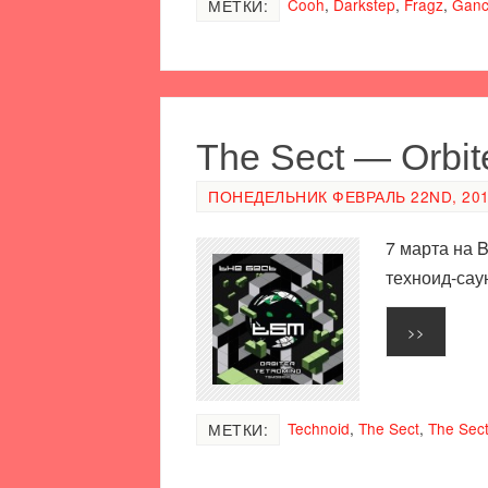
Cooh
,
Darkstep
,
Fragz
,
Ganc
МЕТКИ:
The Sect — Orbite
ПОНЕДЕЛЬНИК ФЕВРАЛЬ 22ND, 2016
7 марта на 
техноид-сау
>>
Technoid
,
The Sect
,
The Sect
МЕТКИ: