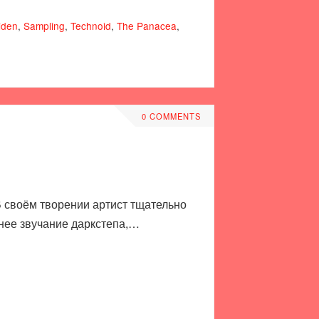
iden
,
Sampling
,
Technoid
,
The Panacea
,
0 COMMENTS
В своём творении артист тщательно
зднее звучание даркстепа,…