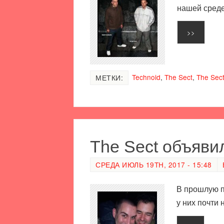
нашей среде
>>
Technoid
,
The Sect
,
The Sect
МЕТКИ:
The Sect объяви
СРЕДА ИЮЛЬ 19TH, 2017 - 15:48
В прошлую п
у них почти 