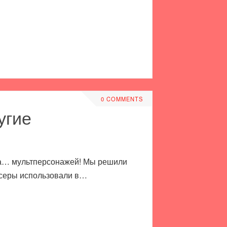
0 COMMENTS
угие
лоса… мультперсонажей! Мы решили
юсеры использовали в…