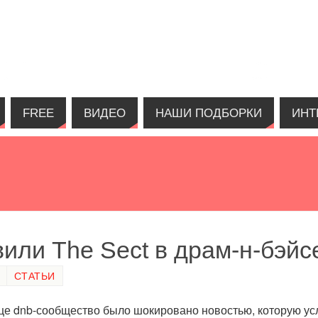
FREE
ВИДЕО
НАШИ ПОДБОРКИ
ИНТ
вили The Sect в драм-н-бэйс
СТАТЬИ
це dnb-сообщество было шокировано новостью, которую у