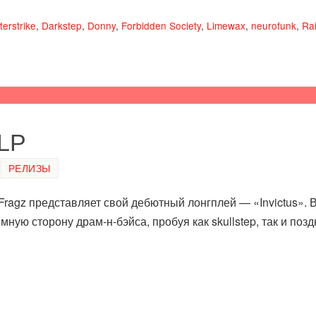
erstrike
,
Darkstep
,
Donny
,
Forbidden Society
,
Limewax
,
neurofunk
,
Ra
 LP
РЕЛИЗЫ
Fragz представляет свой дебютный лонгплей — «Invictus». 
мную сторону драм-н-бэйса, пробуя как skullstep, так и по