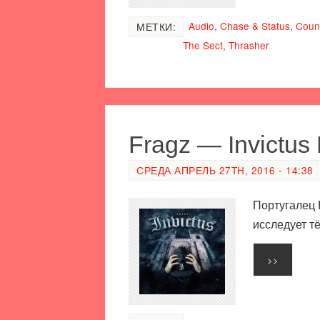
Audio
,
Chase & Status
,
Count
МЕТКИ:
The Sect
,
Thrasher
Fragz — Invictus
СРЕДА АПРЕЛЬ 27TH, 2016 - 14:38
Португалец 
исследует тё
>>