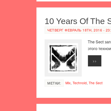
10 Years Of The 
ЧЕТВЕРГ ФЕВРАЛЬ 18TH, 2016 - 23
The Sect за
этого техно
>>
Mix
,
Technoid
,
The Sect
МЕТКИ: