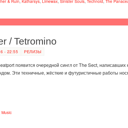
her & Ruin
,
Katharsys
,
Limewax
,
Sinister Souls
,
Technoid
,
The Panace
r / Tetromino
 - 22:55
РЕЛИЗЫ
Beatport появится очередной сингл от The Sect, написавши
ндом. Эти техничные, жёсткие и футуристичные работы но
 Music