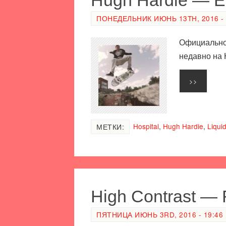
ПОНЕДЕЛЬНИК ИЮНЬ 13TH, 2016 - 
Официальное
недавно на H
>>
Hospital
,
Hugh Hardie
,
Liqui
МЕТКИ:
High Contrast — 
ПЯТНИЦА ИЮНЬ 3RD, 2016 - 19:46