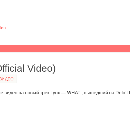
sion
ficial Video)
ВИДЕО
 видео на новый трек Lynx — WHAT!, вышедший на Detail R