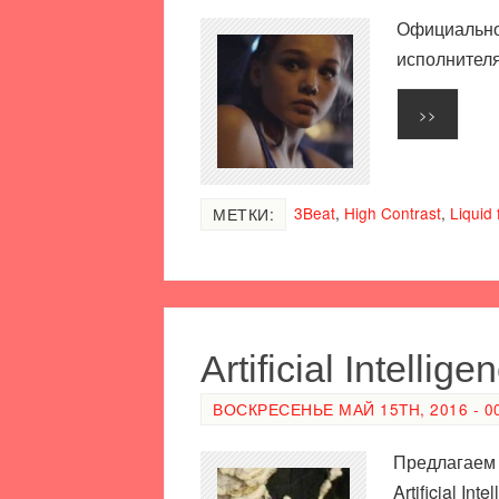
Официальное
исполнителя
>>
3Beat
,
High Contrast
,
Liquid 
МЕТКИ:
Artificial Intelli
ВОСКРЕСЕНЬЕ МАЙ 15TH, 2016 - 0
Предлагаем 
Artificial I