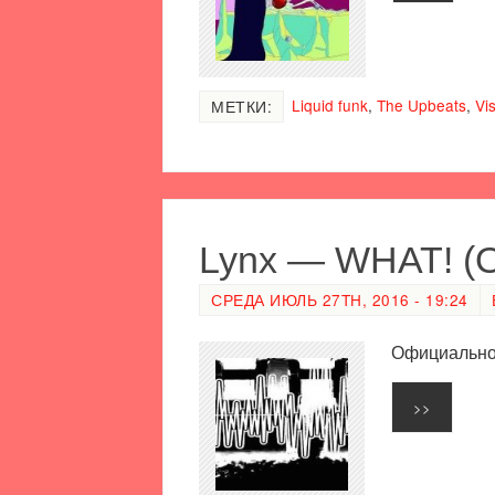
Liquid funk
,
The Upbeats
,
Vi
МЕТКИ:
Lynx — WHAT! (Оf
СРЕДА ИЮЛЬ 27TH, 2016 - 19:24
Официальное
>>