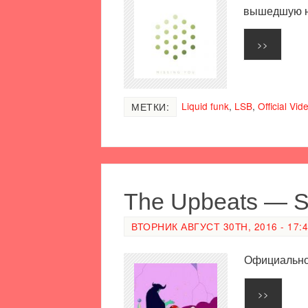
вышедшую на
>>
Liquid funk
,
LSB
,
Official Vid
МЕТКИ:
The Upbeats — Sa
ВТОРНИК АВГУСТ 30TH, 2016 - 17:
Официальное
>>