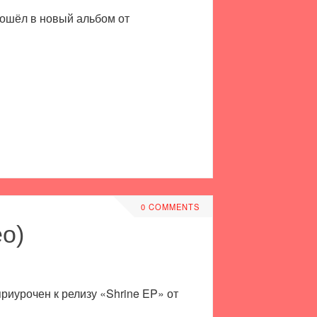
вошёл в новый альбом от
0 COMMENTS
eo)
риурочен к релизу «Shrine EP» от