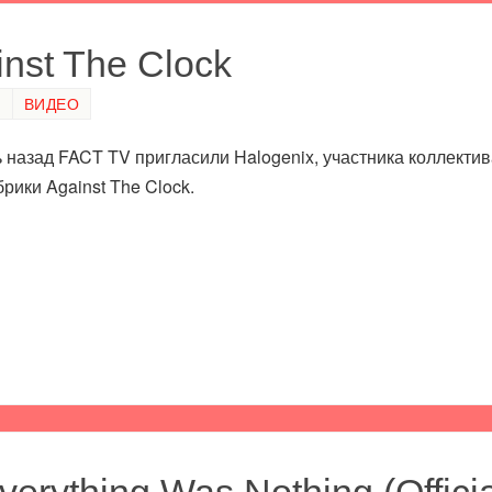
nst The Clock
0
ВИДЕО
 назад FACT TV пригласили Halogenix, участника коллектива 
брики Against The Clock.
erything Was Nothing (Officia