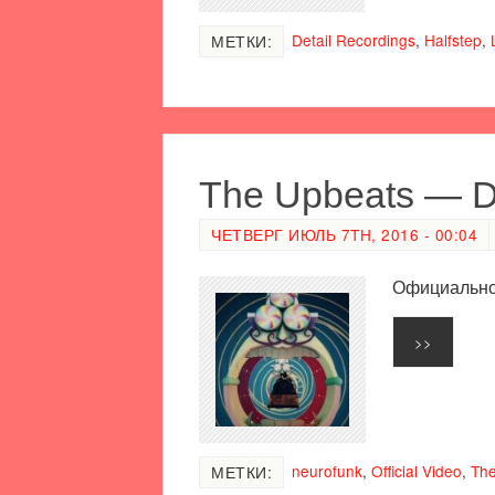
Detail Recordings
,
Halfstep
,
МЕТКИ:
The Upbeats — Dr.
ЧЕТВЕРГ ИЮЛЬ 7TH, 2016 - 00:04
Официальное 
>>
neurofunk
,
Official Video
,
Th
МЕТКИ: