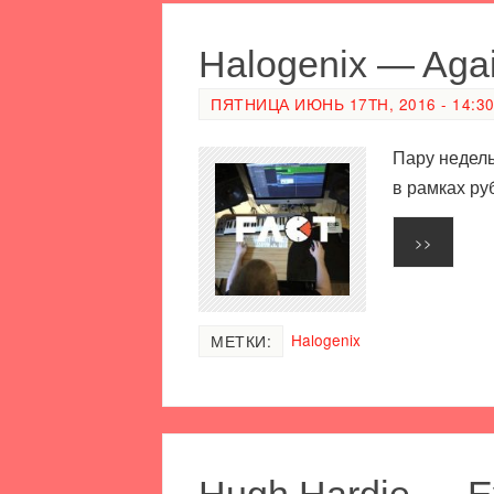
Halogenix — Agai
ПЯТНИЦА ИЮНЬ 17TH, 2016 - 14:3
Пару недель
в рамках ру
>>
Halogenix
МЕТКИ:
Hugh Hardie — Ev