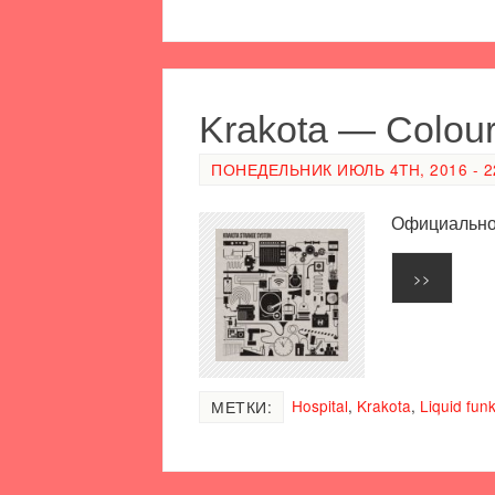
Krakota — Colour 
ПОНЕДЕЛЬНИК ИЮЛЬ 4TH, 2016 - 2
Официальное
>>
Hospital
,
Krakota
,
Liquid fun
МЕТКИ: