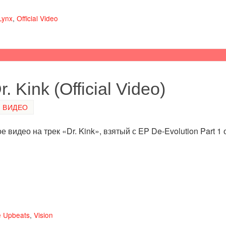
Lynx
,
Оfficial Video
 Kink (Official Video)
ВИДЕО
видео на трек «Dr. Kink», взятый с EP De-Evolution Part 1 
e Upbeats
,
Vision