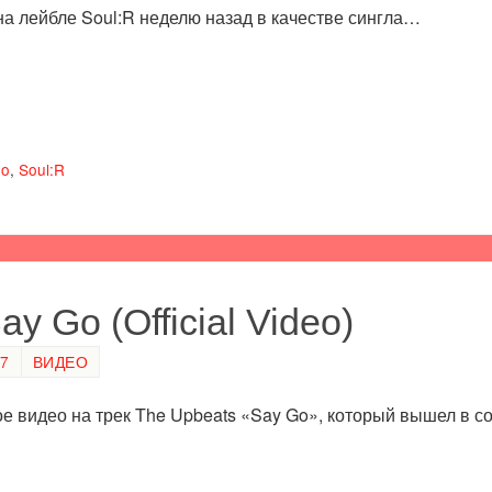
 лейбле Soul:R неделю назад в качестве сингла…
eo
,
Soul​:​R
y Go (Official Video)
47
ВИДЕО
 видео на трек The Upbeats «Say Go», который вышел в сост