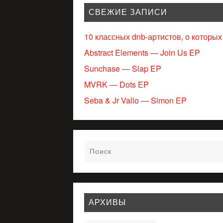
СВЕЖИЕ ЗАПИСИ
10 классных dnb-артистов, о которых
Abstract Elements — Join Us EP
Sunchase — Slap EP
MVRK — Dots EP
Seba & Jr Vallo — Simon EP
АРХИВЫ