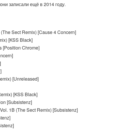
они записали ещё в 2014 году.
 (The Sect Remix) [Cause 4 Concern]
mix) [KSS Black]
s [Position Chrome]
ncern]
]
]
Remix) [Unreleased]
emix) [KSS Black]
on [Subsistenz]
l. 1B (The Sect Remix) [Subsistenz]
tenz]
istenz]