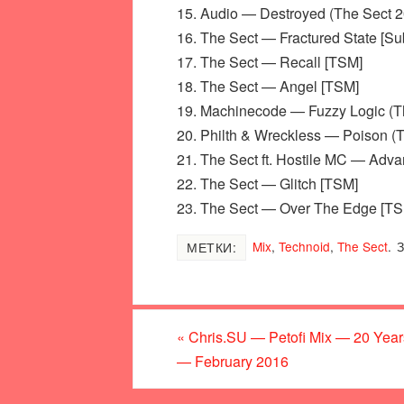
15. Audio — Destroyed (The Sect 
16. The Sect — Fractured State [Su
17. The Sect — Recall [TSM]
18. The Sect — Angel [TSM]
19. Machinecode — Fuzzy Logic (T
20. Philth & Wreckless — Poison (
21. The Sect ft. Hostile MC — Adv
22. The Sect — Glitch [TSM]
23. The Sect — Over The Edge [T
Mix
,
Technoid
,
The Sect
.
З
МЕТКИ:
«
Chris.SU — Petofi Mix — 20 Year
— February 2016