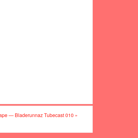
ape — Bladerunnaz Tubecast 010
»