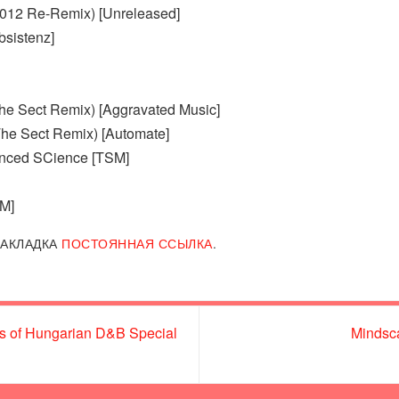
2012 Re-Remix) [Unreleased]
bsistenz]
he Sect Remix) [Aggravated Music]
The Sect Remix) [Automate]
anced SCience [TSM]
SM]
АКЛАДКА
ПОСТОЯННАЯ ССЫЛКА
.
s of Hungarian D&B Special
Mindsc