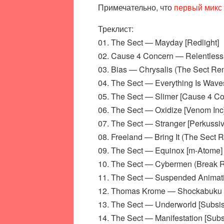
Примечательно, что
первый микс
Треклист:
01. The Sect — Mayday [Redlight]
02. Cause 4 Concern — Relentless
03. Bias — Chrysalis (The Sect Re
04. The Sect — Everything Is Wave
05. The Sect — Slimer [Cause 4 Co
06. The Sect — Oxidize [Venom Inc
07. The Sect — Stranger [Perkussiv
08. Freeland — Bring It (The Sect 
09. The Sect — Equinox [m-Atome]
10. The Sect — Cybermen (Break R
11. The Sect — Suspended Animati
12. Thomas Krome — Shockabuku Vo
13. The Sect — Underworld [Subsis
14. The Sect — Manifestation [Subs