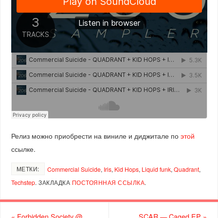
Релиз можно приобрести на виниле и диджитале по
этой
ссылке.
МЕТКИ:
Commercial Suicide
,
Iris
,
Kid Hops
,
Liquid funk
,
Quadrant
,
Techstep
.
ЗАКЛАДКА
ПОСТОЯННАЯ ССЫЛКА
.
«
Forbidden Society @
SCAR — Caged EP
»