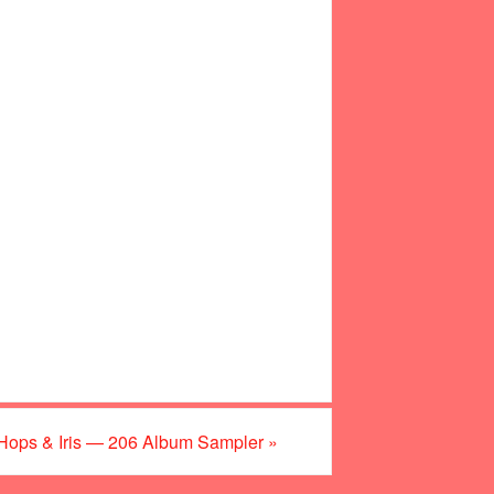
 Hops & Iris — 206 Album Sampler
»