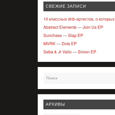
СВЕЖИЕ ЗАПИСИ
10 классных dnb-артистов, о которых
Abstract Elements — Join Us EP
Sunchase — Slap EP
MVRK — Dots EP
Seba & Jr Vallo — Simon EP
АРХИВЫ