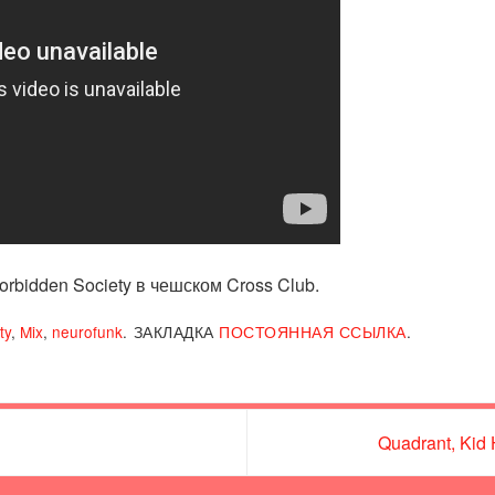
rbidden Society в чешском Cross Club.
ty
,
Mix
,
neurofunk
.
ЗАКЛАДКА
ПОСТОЯННАЯ ССЫЛКА
.
Quadrant, Kid