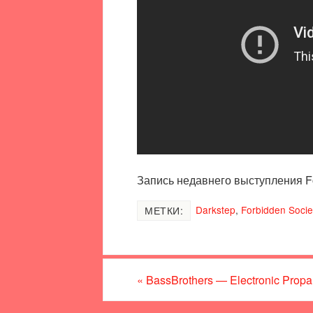
Запись недавнего выступления Fo
Darkstep
,
Forbidden Socie
МЕТКИ:
«
BassBrothers — Electronic Propa