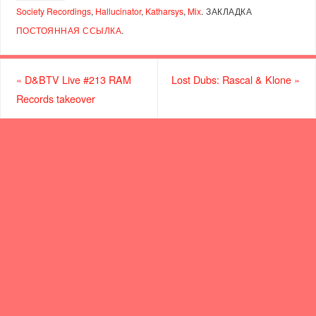
Society Recordings
,
Hallucinator
,
Katharsys
,
Mix
.
ЗАКЛАДКА
ПОСТОЯННАЯ ССЫЛКА
.
«
D&BTV Live #213 RAM
Lost Dubs: Rascal & Klone
»
Records takeover