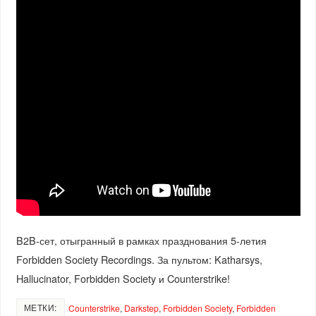
B2B-сет, отыгранный в рамках празднования 5-летия
Forbidden Society Recordings. За пультом: Katharsys,
Hallucinator, Forbidden Society и Counterstrike!
МЕТКИ:
Counterstrike
,
Darkstep
,
Forbidden Society
,
Forbidden