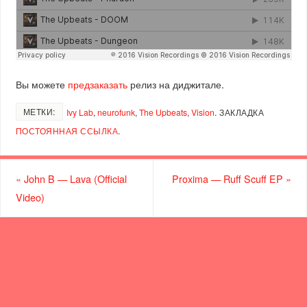
Вы можете
предзаказать
релиз на диджитале.
МЕТКИ:
Ivy Lab
,
neurofunk
,
The Upbeats
,
Vision
.
ЗАКЛАДКА
ПОСТОЯННАЯ ССЫЛКА
.
«
John B — Lava (Official
Proxima — Ruff Scuff EP
»
Video)