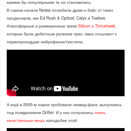
какими бы популярными те ни становились.
В самом начале Noisia полюбили драм-н-бэйс от таких
продюсеров, как Ed Rush & Optical, Calyx и Teebee.
Атмосферные и размеренные треки
Silicon и Tomahawk
,
которые были дебютным релизом трио, явно отсылают к
первопроходцам нейрофанка/текстепа.
А ещё в 2005-м парни пробовали ликвид-фанк, выпускаясь
под псевдонимом Drifter. И у них получались
очень
качественные вещи
наподобие этой: