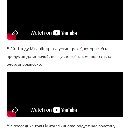
В 2011 году Misanthrop выпустил трек
Y
, который был
продуман до мелочей, но звучал всё так же нереально
бескомпромиссно.
А в последние годы Михаэль иногда радует нас воистину