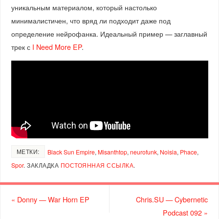
уникальным материалом, который настолько
минималистичен, что вряд ли подходит даже под
определение нейрофанка. Идеальный пример — заглавный
трек с
I Need More EP
.
МЕТКИ:
Black Sun Empire
,
Misanthtop
,
neurofunk
,
Noisia
,
Phace
,
Spor
.
ЗАКЛАДКА
ПОСТОЯННАЯ ССЫЛКА
.
«
Donny — War Horn EP
Chris.SU — Cybernetic
Podcast 092
»