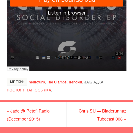
МЕТКИ:
neurofunk
,
The Clamps
,
Trendkill
.
ЗАКЛАДКА
ПОСТОЯННАЯ ССЫЛКА
.
«
Jade @ Petofi Radio
Chris.SU — Bladerunnaz
(December 2015)
Tubecast 008
»