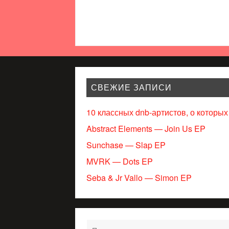
СВЕЖИЕ ЗАПИСИ
10 классных dnb-артистов, о которых
Abstract Elements — Join Us EP
Sunchase — Slap EP
MVRK — Dots EP
Seba & Jr Vallo — Simon EP