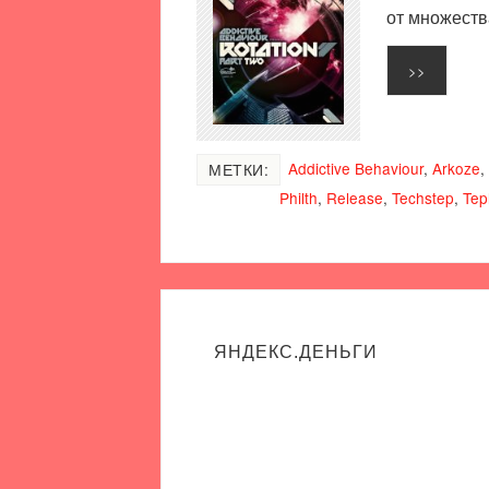
от множеств
>>
Addictive Behaviour
,
Arkoze
,
МЕТКИ:
Philth
,
Release
,
Techstep
,
Tep
ЯНДЕКС.ДЕНЬГИ