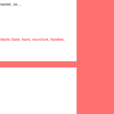
учание, за…
,
Mystic State
,
Nami
,
neurofunk
,
NickBee
,