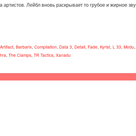
а артистов. Лейбл вновь раскрывает то грубое и жирное зв
Artifact
,
Barbarix
,
Compilation
,
Data 3
,
Detail
,
Fade
,
Kyrist
,
L 33
,
Modu
hra
,
The Clamps
,
TR Tactics
,
Xanadu