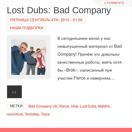
0 COMMENTS
Lost Dubs: Bad Company
ПЯТНИЦА СЕНТЯБРЬ 4TH, 2015 - 01:00
НАШИ ПОДБОРКИ
В сегодняшнем меню у нас
невыпущенный материал от Bad
Company! Причём это довольно
качественные работы, взять хотя
бы «Brok», написанный при
участии Fierce и наверняка…
>>
МЕТКИ:
Bad Company UK
,
Fierce
,
Hive
,
Lost Dubs
,
Maldini
,
neurofunk
,
Techstep
,
Trace