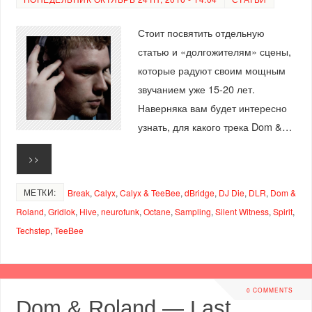
Стоит посвятить отдельную
статью и «долгожителям» сцены,
которые радуют своим мощным
звучанием уже 15-20 лет.
Наверняка вам будет интересно
узнать, для какого трека Dom &…
>>
МЕТКИ:
Break
,
Calyx
,
Calyx & TeeBee
,
dBridge
,
DJ Die
,
DLR
,
Dom &
Roland
,
Gridlok
,
Hive
,
neurofunk
,
Octane
,
Sampling
,
Silent Witness
,
Spirit
,
Techstep
,
TeeBee
0 COMMENTS
Dom & Roland — Last