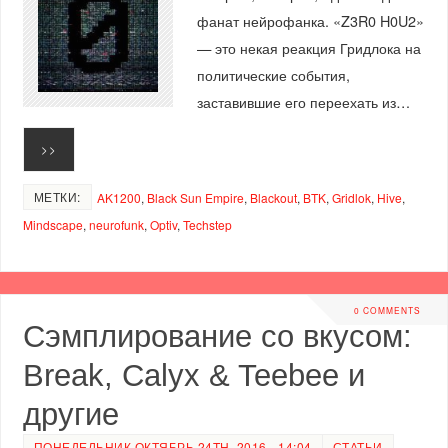
фанат нейрофанка. «Z3R0 H0U2»
— это некая реакция Гридлока на
политические события,
заставившие его переехать из…
>>
МЕТКИ:
AK1200
,
Black Sun Empire
,
Blackout
,
BTK
,
Gridlok
,
Hive
,
Mindscape
,
neurofunk
,
Optiv
,
Techstep
0 COMMENTS
Сэмплирование со вкусом:
Break, Calyx & Teebee и
другие
ПОНЕДЕЛЬНИК ОКТЯБРЬ 24TH, 2016 - 14:04
СТАТЬИ