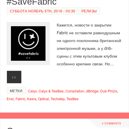
#SaveFabric
СУББОТА НОЯБРЬ 5TH, 2016 - 00:30
РЕЛИЗЫ
Кажется, новости о закрытии
Fabric не оставили равнодушным
ни одного поклонника британской
электронной музыки, а у dnb-
сцены с этим культовым клубом
особенно крепкие связи. Но…
>>
МЕТКИ:
Calyx
,
Calyx & TeeBee
,
Compilation
,
dBridge
,
Dub Phizix
,
Enei
,
Fabric
,
Kasra
,
Optical
,
Techstep
,
TeeBee
0 COMMENTS