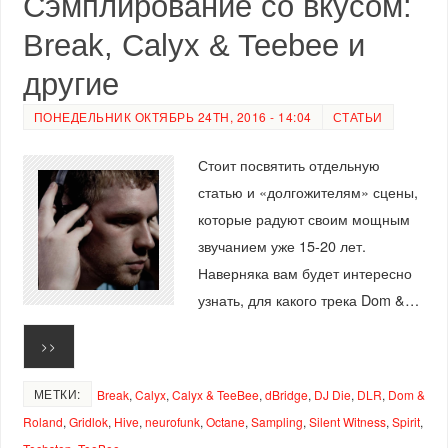
Сэмплирование со вкусом:
Break, Calyx & Teebee и
другие
ПОНЕДЕЛЬНИК ОКТЯБРЬ 24TH, 2016 - 14:04
СТАТЬИ
Стоит посвятить отдельную
статью и «долгожителям» сцены,
которые радуют своим мощным
звучанием уже 15-20 лет.
Наверняка вам будет интересно
узнать, для какого трека Dom &…
>>
МЕТКИ:
Break
,
Calyx
,
Calyx & TeeBee
,
dBridge
,
DJ Die
,
DLR
,
Dom &
Roland
,
Gridlok
,
Hive
,
neurofunk
,
Octane
,
Sampling
,
Silent Witness
,
Spirit
,