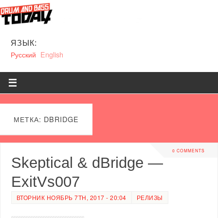
ЯЗЫК:
Русский
English
МЕТКА: DBRIDGE
0 COMMENTS
Skeptical & dBridge —
ExitVs007
ВТОРНИК НОЯБРЬ 7TH, 2017 - 20:04
РЕЛИЗЫ