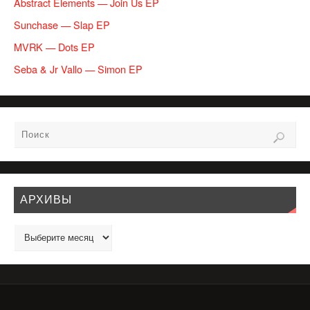
Abstract Elements — Join Us EP
Sunchase — Slap EP
MVRK — Dots EP
Seba & Jr Vallo — Simon EP
АРХИВЫ