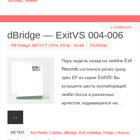
Techstep
,
TeeBee
0 COMMENTS
dBridge — ExitVS 004-006
ПЯТНИЦА АВГУСТ 19TH, 2016 - 13:44
РЕЛИЗЫ
Пару недель назад на лейбле Exit
Records состоялся релиз сразу
трёх ЕР из серии ExitVS! Вы
услышите шесть коллабораций
лейбл-босса и различных
артистов, издававшихся на…
>>
МЕТКИ:
Alix Perez
,
Calibre
,
dBridge
,
Exit
,
Halfstep
,
Indigo
,
J:Kenzo
,