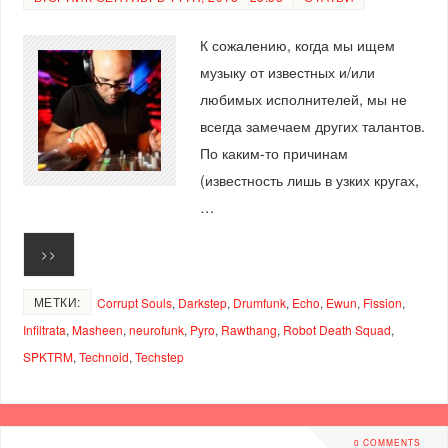
К сожалению, когда мы ищем
музыку от известных и/или
любимых исполнителей, мы не
всегда замечаем других талантов.
По каким-то причинам
(известность лишь в узких кругах,
…
>>
МЕТКИ:
Corrupt Souls
,
Darkstep
,
Drumfunk
,
Echo
,
Ewun
,
Fission
,
Infiltrata
,
Masheen
,
neurofunk
,
Pyro
,
Rawthang
,
Robot Death Squad
,
SPKTRM
,
Technoid
,
Techstep
0 COMMENTS