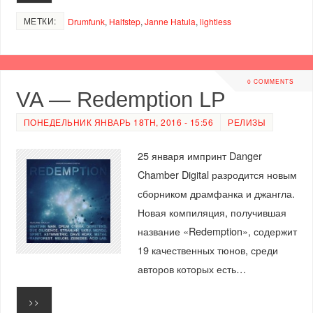
МЕТКИ:
Drumfunk
,
Halfstep
,
Janne Hatula
,
lightless
0 COMMENTS
VA — Redemption LP
ПОНЕДЕЛЬНИК ЯНВАРЬ 18TH, 2016 - 15:56
РЕЛИЗЫ
25 января импринт Danger
Chamber Digital разродится новым
сборником драмфанка и джангла.
Новая компиляция, получившая
название «Redemption», содержит
19 качественных тюнов, среди
авторов которых есть…
>>