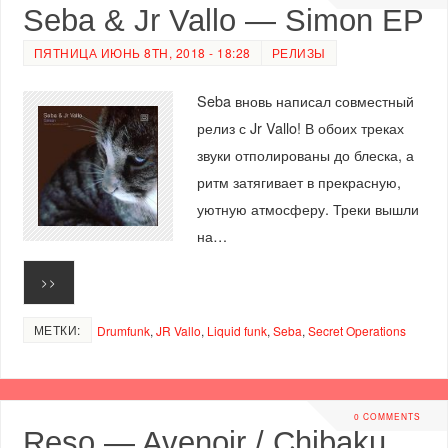
Seba & Jr Vallo — Simon EP
ПЯТНИЦА ИЮНЬ 8TH, 2018 - 18:28
РЕЛИЗЫ
Seba вновь написал совместный
релиз с Jr Vallo! В обоих треках
звуки отполированы до блеска, а
ритм затягивает в прекрасную,
уютную атмосферу. Треки вышли
на…
>>
МЕТКИ:
Drumfunk
,
JR Vallo
,
Liquid funk
,
Seba
,
Secret Operations
0 COMMENTS
Reso — Avenoir / Chibaku