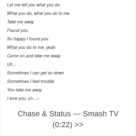
Let me tell you what you do
What you do, what you do to me
Take me away
Found you,
So happy I found you
What you do to me, yeah
Come on and take me away
Uh…
Sometimes I can get so down
Sometimes I feel trouble
You take me away
I love you, uh…»
Chase & Status — Smash TV
(0:22) >>