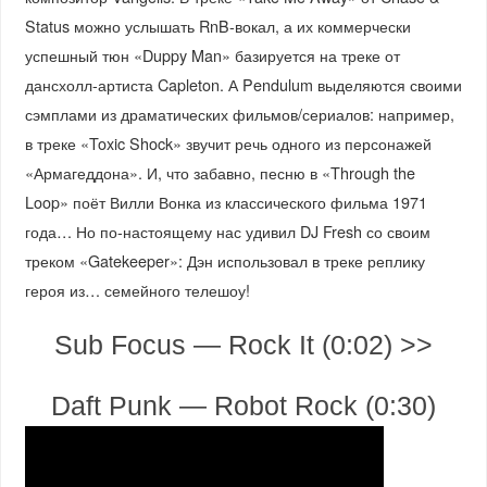
Status можно услышать RnB-вокал, а их коммерчески
успешный тюн «Duppy Man» базируется на треке от
дансхолл-артиста Capleton. А Pendulum выделяются своими
сэмплами из драматических фильмов/сериалов: например,
в треке «Toxic Shock» звучит речь одного из персонажей
«Армагеддона». И, что забавно, песню в «Through the
Loop» поёт Вилли Вонка из классического фильма 1971
года… Но по-настоящему нас удивил DJ Fresh со своим
треком «Gatekeeper»: Дэн использовал в треке реплику
героя из… семейного телешоу!
Sub Focus — Rock It (0:02) >>
Daft Punk — Robot Rock (0:30)