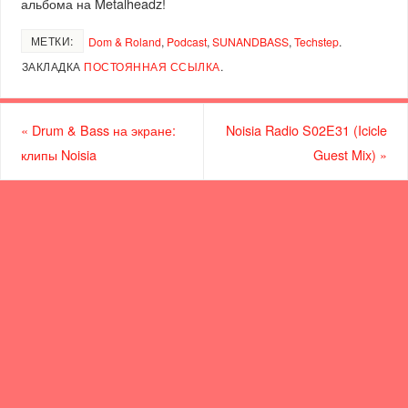
альбома на Metalheadz!
МЕТКИ:
Dom & Roland
,
Podcast
,
SUNANDBASS
,
Techstep
.
ЗАКЛАДКА
ПОСТОЯННАЯ ССЫЛКА
.
«
Drum & Bass на экране:
Noisia Radio S02E31 (Icicle
клипы Noisia
Guest Mix)
»