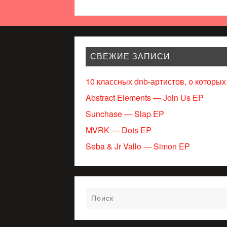
СВЕЖИЕ ЗАПИСИ
10 классных dnb-артистов, о которых
Abstract Elements — Join Us EP
Sunchase — Slap EP
MVRK — Dots EP
Seba & Jr Vallo — Simon EP