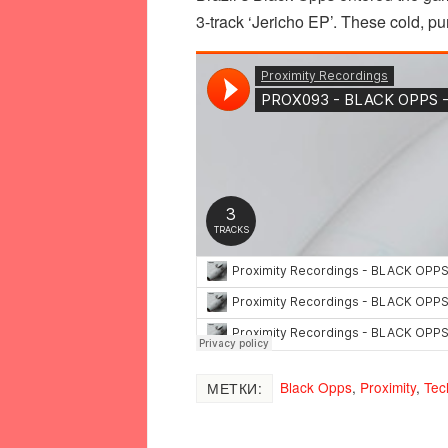
3-track ‘Jericho EP’. These cold, p
Black Opps
,
Proximity
,
Tec
МЕТКИ: