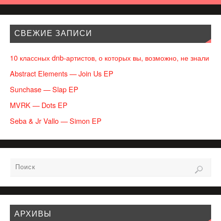
СВЕЖИЕ ЗАПИСИ
10 классных dnb-артистов, о которых вы, возможно, не знали
Abstract Elements — Join Us EP
Sunchase — Slap EP
MVRK — Dots EP
Seba & Jr Vallo — Simon EP
АРХИВЫ