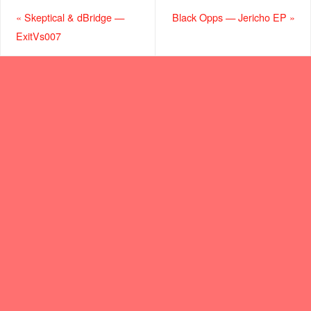
«
Skeptical & dBridge —
Black Opps — Jericho EP
»
ExitVs007