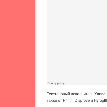
Текстеповый исполнитель Xanadu з
также от Philth, Disprove и Hyroglif