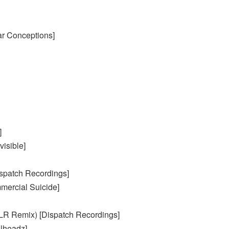
ar Conceptions]
]
isible]
Dispatch Recordings]
mercial Suicide]
DLR Remix) [Dispatch Recordings]
lheadz]