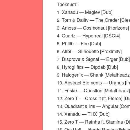
Треклист:
1. Xanadu — Maglev [Dub]
2. Torn & Dailiv — The Grader [Cle
3. Amoss — Cosmonaut [Horizons]
4. Quartz — Hyperreal [DSCI4]
5. Philth — Fire [Dub]
6. Alibi — Silhouette [Proximity]
7. Disprove & Signal — Erger [Dub]
8. Hyroglifics — Dipdab [Dub]
9. Halogenix — Shank [Metalheadz
10. Abstract Elements — Uranus [Inv
11. Friske — Question [Metalheadz]
12. Zero T — Cross It (ft. Fierce) [
13. Quadrant & Iris — Angular [Com
14. Xanadu — THX [Dub]
15. Zero T — Rainha ft. Stamina (
16. Om Unit — Bardo Realms [Meta