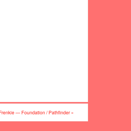
 Frenkie — Foundation / Pathfinder
»