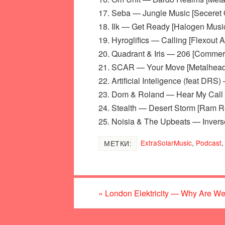
17. Seba — Jungle Music [Seceret 
18. Ilk — Get Ready [Halogen Musi
19. Hyroglifics — Calling [Flexout A
20. Quadrant & Iris — 206 [Commerc
21. SCAR — Your Move [Metalhead
22. Artificial Inteligence (feat DR
23. Dom & Roland — Hear My Call 
24. Stealth — Desert Storm [Ram R
25. Noisia & The Upbeats — Invers
ExtraSolarMusic
,
Podcast
МЕТКИ:
«
London Elektricity — Why Are We 