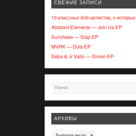
СВЕЖИЕ ЗАПИСИ
10 классных dnb-артистов, о которых
Abstract Elements — Join Us EP
Sunchase — Slap EP
MVRK — Dots EP
Seba & Jr Vallo — Simon EP
АРХИВЫ