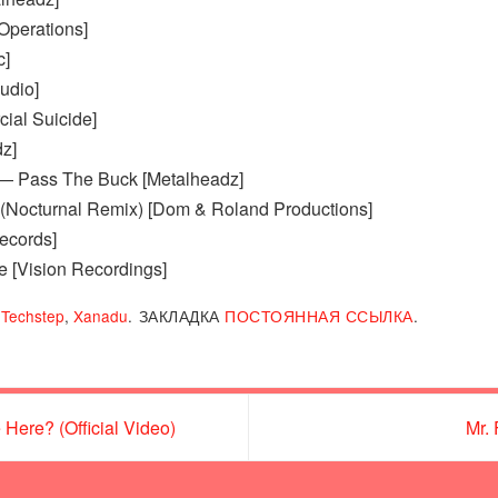
Operations]
c]
udio]
ial Suicide]
z]
S) — Pass The Buck [Metalheadz]
(Nocturnal Remix) [Dom & Roland Productions]
ecords]
e [Vision Recordings]
,
Techstep
,
Xanadu
.
ЗАКЛАДКА
ПОСТОЯННАЯ ССЫЛКА
.
Here? (Official Video)
Mr.