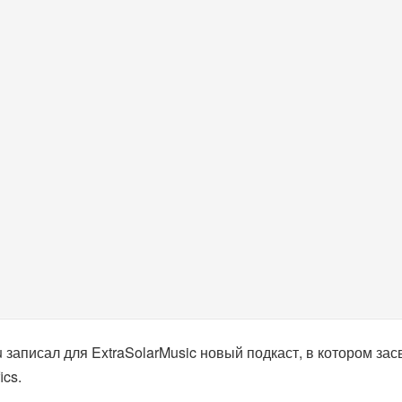
аписал для Extra​Solar​Music новый подкаст, в котором засв
ics.