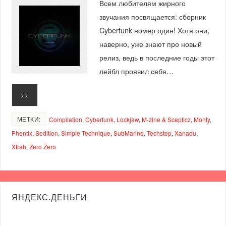
Всем любителям жирного
звучания посвящается: сборник
Cyberfunk номер один! Хотя они,
наверно, уже знают про новый
релиз, ведь в последние годы этот
лейбл проявил себя…
>>
МЕТКИ:
Compilation
,
Cyberfunk
,
Lockjaw
,
M-zine & Scepticz
,
Monty
,
Phentix
,
Sedition
,
Simple Technique
,
SubMarine
,
Techstep
,
Xanadu
,
Xtrah
,
Zero Zero
ЯНДЕКС.ДЕНЬГИ