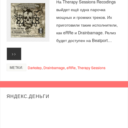
На Therapy Sessions Recodings
выйдет ещё одна парочка
мощных и громких треков. Их
приготовили такие исполнители,
как eRRe и Drainbamage. Релиз
будет доступен на Beatport…
>>
МЕТКИ:
Darkstep
,
Drainbamage
,
eRRe
,
Therapy Sessions
ЯНДЕКС.ДЕНЬГИ