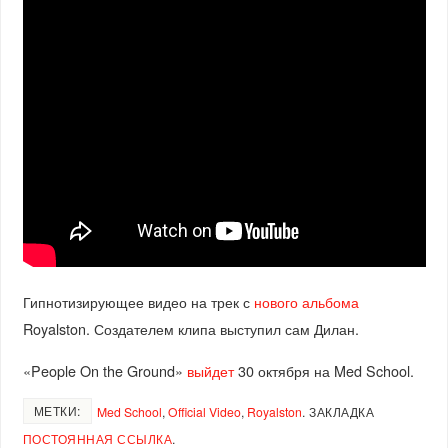
Гипнотизирующее видео на трек с
нового альбома
Royalston. Создателем клипа выступил сам Дилан.
«People On the Ground»
выйдет
30 октября на Med School.
МЕТКИ:
Med School
,
Official Video
,
Royalston
.
ЗАКЛАДКА
ПОСТОЯННАЯ ССЫЛКА
.