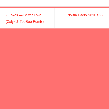
«
Foxes — Better Love
Noisia Radio S01E15
»
(Calyx & TeeBee Remix)