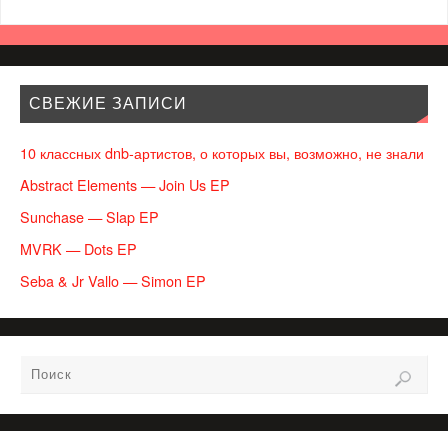
СВЕЖИЕ ЗАПИСИ
10 классных dnb-артистов, о которых вы, возможно, не знали
Abstract Elements — Join Us EP
Sunchase — Slap EP
MVRK — Dots EP
Seba & Jr Vallo — Simon EP