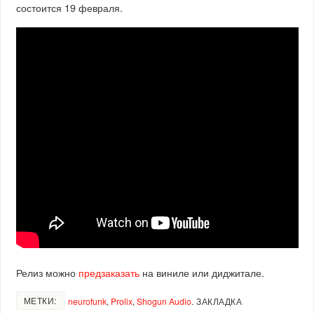
состоится 19 февраля.
Релиз можно
предзаказать
на виниле или диджитале.
МЕТКИ:
neurofunk
,
Prolix
,
Shogun Audio
.
ЗАКЛАДКА