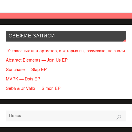
СВЕЖИЕ ЗАПИСИ
10 классных dnb-артистов, о которых вы, возможно, не знали
Abstract Elements — Join Us EP
Sunchase — Slap EP
MVRK — Dots EP
Seba & Jr Vallo — Simon EP