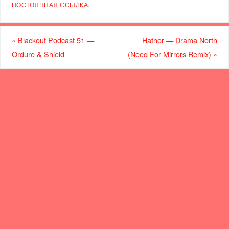
ПОСТОЯННАЯ ССЫЛКА
.
«
Blackout Podcast 51 —
Hathor — Drama North
Ordure & Shield
(Need For Mirrors Remix)
»