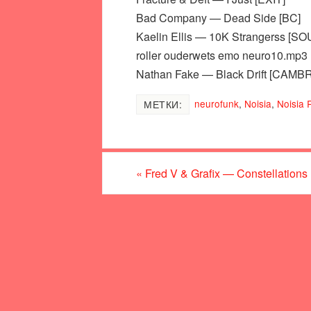
Bad Company — Dead Side [BC]
Kaelin Ellis — 10K Strangerss 
roller ouderwets emo neuro10.mp3
Nathan Fake — Black Drift [CA
neurofunk
,
Noisia
,
Noisia 
МЕТКИ:
«
Fred V & Grafix — Constellations (