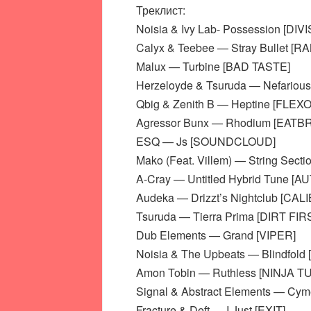
Треклист:
Noisia & Ivy Lab- Possession [DIV
Calyx & Teebee — Stray Bullet [RA
Malux — Turbine [BAD TASTE]
Herzeloyde & Tsuruda — Nefari
Qbig & Zenith B — Heptine [FLEX
Agressor Bunx — Rhodium [EATB
ESQ — Js [SOUNDCLOUD]
Mako (Feat. Villem) — String Se
A-Cray — Untitled Hybrid Tune [
Audeka — Drizzt’s Nightclub [CAL
Tsuruda — Tierra Prima [DIRT FIR
Dub Elements — Grand [VIPER]
Noisia & The Upbeats — Blindfol
Amon Tobin — Ruthless [NINJA T
Signal & Abstract Elements — C
Fracture & Deft — I Just [EXIT]