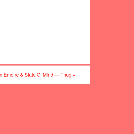
n Empire & State Of Mind — Thug
»