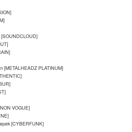
ISION]
M]
ous [SOUNDCLOUD]
OUT]
RAIN]
ction [METALHEADZ PLATINUM]
AUTHENTIC]
IBUR]
ST]
d [NON VOGUE]
UNE]
ymepek [CYBERFUNK]