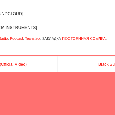
[SOUNDCLOUD]
MBRIA INSTRUMENTS]
Radio
,
Podcast
,
Techstep
.
ЗАКЛАДКА
ПОСТОЯННАЯ ССЫЛКА
.
Official Video)
Black Su