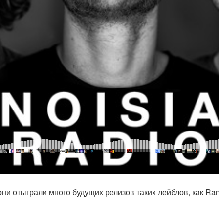
ни отыграли много будущих релизов таких лейблов, как Ram, 