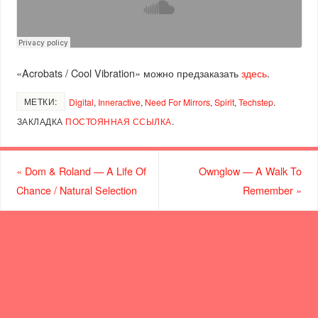
«Acrobats / Cool Vibration» можно предзаказать
здесь
.
МЕТКИ:
Digital
,
Inneractive
,
Need For Mirrors
,
Spirit
,
Techstep
.
ЗАКЛАДКА
ПОСТОЯННАЯ ССЫЛКА
.
«
Dom & Roland — A Life Of
Ownglow — A Walk To
Chance / Natural Selection
Remember
»