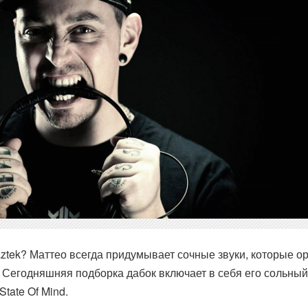
aztek? Маттео всегда придумывает сочные звуки, которые о
Сегодняшняя подборка дабок включает в себя его сольный
tate Of Mind.