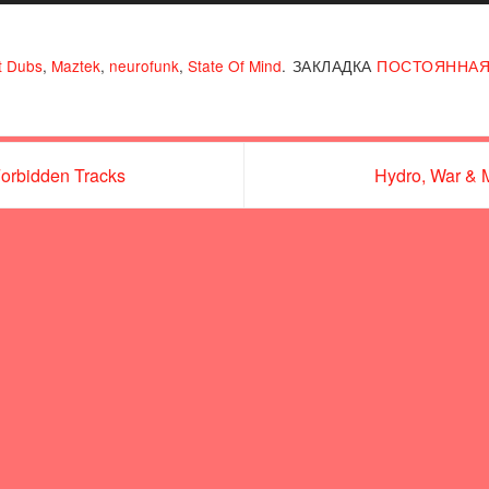
t Dubs
,
Maztek
,
neurofunk
,
State Of Mind
.
ЗАКЛАДКА
ПОСТОЯННАЯ
Forbidden Tracks
Hydro, War & 