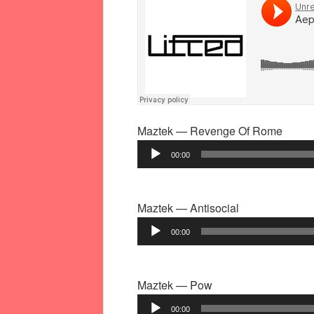
Maztek — Revenge Of Rome
Аудиоплеер
00:00
Maztek — Antisocial
Аудиоплеер
00:00
Maztek — Pow
Аудиоплеер
00:00