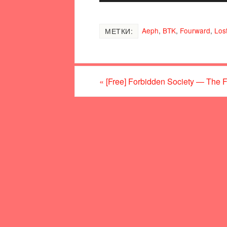
Aeph
,
BTK
,
Fourward
,
Los
МЕТКИ:
«
[Free] Forbidden Society — The 