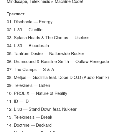
Mindscape, Telekinesis и Machine Code!
Треклист:
01. Disphonia — Energy
02. L 33 — Clublife
03. Splash Heads & The Clamps — Useless
04. L 33 — Bloodbrain
05. Tantrum Desire — Nationwide Rocker
06. Drumsound & Bassline Smith — Outlaw Renegade
07. The Clamps — S & A
08. Mefjus — Godzilla feat. Dope D.O.D (Audio Remix)
09. Telekineis — Listen
10. PROLIX — Nature of Reality
11. ID — ID
12. L 33 — Stand Down feat. Nuklear
13. Telekinesis — Break
14. Doctrine — Deckard