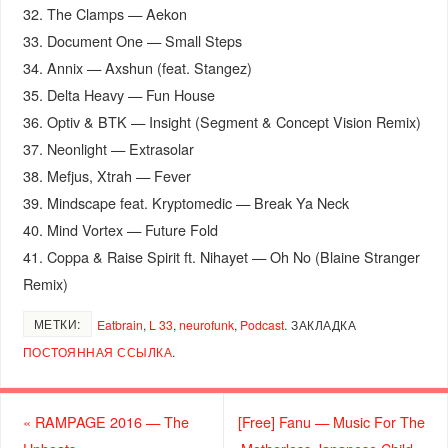
32. The Clamps — Aekon
33. Document One — Small Steps
34. Annix — Axshun (feat. Stangez)
35. Delta Heavy — Fun House
36. Optiv & BTK — Insight (Segment & Concept Vision Remix)
37. Neonlight — Extrasolar
38. Mefjus, Xtrah — Fever
39. Mindscape feat. Kryptomedic — Break Ya Neck
40. Mind Vortex — Future Fold
41. Coppa & Raise Spirit ft. Nihayet — Oh No (Blaine Stranger
Remix)
МЕТКИ:
Eatbrain
,
L 33
,
neurofunk
,
Podcast
.
ЗАКЛАДКА
ПОСТОЯННАЯ ССЫЛКА
.
«
RAMPAGE 2016 — The
[Free] Fanu — Music For The