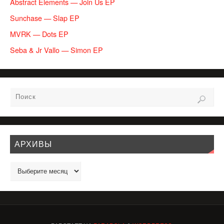
Abstract Elements — Join Us EP
Sunchase — Slap EP
MVRK — Dots EP
Seba & Jr Vallo — Simon EP
АРХИВЫ