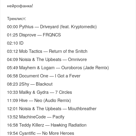
нейрофанка!
Треклист:
00:00 Pythius — Driveyard (feat. Kryptomedic)
01:25 Disprove — FRQNCS
02:10 ID
03:12 Mob Tactics — Return of the Snitch
04:09 Noisia & The Upbeats — Omnivore
05:49 Mayhem & Logam — Ouroboros (Jade Remix)
06:58 Document One — I Got a Fever
08:23 2Shy — Blackout
10:33 Mailky & Gydra — 7 Circles
11:09 Hive — Neo (Audio Remix)
12:01 Noisia & The Upbeats — Mouthbreather
13:52 MachineCode — Pacify
16:58 Teddy Killerz — Hawking Radiation
19:54 Cyantific — No More Heroes