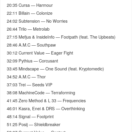
20:35 Cursa — Harmour
22:11 Billain — Colonize
24:02 Subtension — No Worries
26:44 Trilo — Metrolab
27:15 Mefjus & InsideInfo — Footpath (feat. The Upbeats)
28:46 A.M.C — Southpaw
30:12 Current Value — Eager Fight
32:09 Pythius — Corcusant
33:45 Mindscape — One Sound (feat. Kryptomedic)
34:52 A.M.C — Thor
37:03 Trei — Seeds VIP
38:08 MachineCode — Terraforming
41:45 Zero Method & L 33 — Frequencies
46:01 Kasra, Enei & DRS — Overthinking
48:14 Signal — Footprint
51:25 Posij — Shieldbreaker