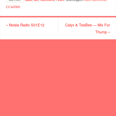
ССЫЛКА
.
«
Noisia Radio S01E12
Calyx & TeeBee — Mix For
Thump
»