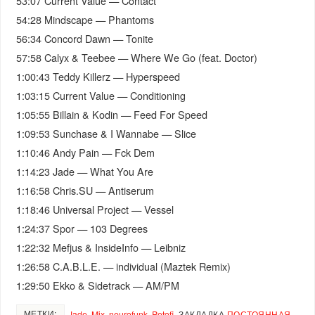
53:07 Current Value — Contact
54:28 Mindscape — Phantoms
56:34 Concord Dawn — Tonite
57:58 Calyx & Teebee — Where We Go (feat. Doctor)
1:00:43 Teddy Killerz — Hyperspeed
1:03:15 Current Value — Conditioning
1:05:55 Billain & Kodin — Feed For Speed
1:09:53 Sunchase & I Wannabe — Slice
1:10:46 Andy Pain — Fck Dem
1:14:23 Jade — What You Are
1:16:58 Chris.SU — Antiserum
1:18:46 Universal Project — Vessel
1:24:37 Spor — 103 Degrees
1:22:32 Mefjus & InsideInfo — Leibniz
1:26:58 C.A.B.L.E. — individual (Maztek Remix)
1:29:50 Ekko & Sidetrack — AM/PM
МЕТКИ:
Jade
,
Mix
,
neurofunk
,
Petofi
.
ЗАКЛАДКА
ПОСТОЯННАЯ