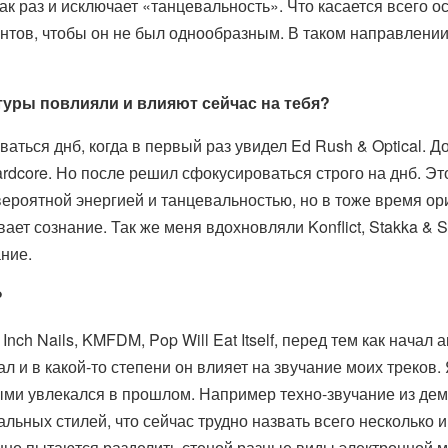
ак раз и исключает «танцевальность». Что касается всего о
нтов, чтобы он не был однообразным. В таком направлени
туры повлияли и влияют сейчас на тебя?
ться днб, когда в первый раз увидел Ed Rush & Optical. До
hardcore. Но после решил сфокусироваться строго на днб. Это
вероятной энергией и танцевальностью, но в тоже время ор
ает сознание. Так же меня вдохновляли Konflict, Stakka & S
ние.
?
ch Nails, KMFDM, Pop Will Eat Itself, перед тем как начал 
л и в какой-то степени он влияет на звучание моих треков.
рыми увлекался в прошлом. Например техно-звучание из де
льных стилей, что сейчас трудно назвать всего несколько и
нно пытаются разделить стеной разные виды электронной м