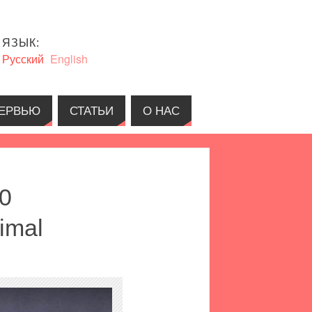
ЯЗЫК:
Русский
English
ЕРВЬЮ
СТАТЬИ
О НАС
0
imal