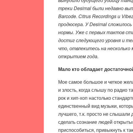
вынудило будущего убийцу танц
треки Desimal были недавно вып
Barcode. Citrus Recordings и V
продюсера. У Desimal сложилось
нормы. Уже с первых тактов ст
достиг следующего уровня и те
что, отвлекитесь на несколько
открытием года.
Мало кто обладает достаточно
Мое самое большое и четкое жел
и злость, когда слышу по радио
рок и хип-хоп настолько стандар
единственный вид музыки, котор
лучшего, т.к. просто не слышали
сделать сознание людей открыты
приспособиться, привыкнуть к та