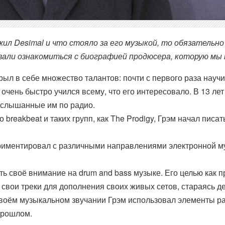
жил Desimal и что стояло за его музыкой, то обязательн
вали ознакомиться с биографией продюсера, которую мы
рыл в себе множество талантов: почти с первого раза научи
очень быстро учился всему, что его интересовало. В 13 лет
 услышанные им по радио.
 breakbeat и таких групп, как The Prodigy, Грэм начал писа
ериментировал с различными направлениями электронной муз
ть своё внимание на drum and bass музыке. Его целью как 
л свои треки для дополнения своих живых сетов, стараясь д
воём музыкальном звучании Грэм использовал элементы ра
прошлом.