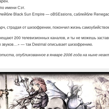
арен.
 по имени Сэт.
лейбле Black Sun Empire — oBSEssions, саблейбле Renegad
арч, страдая от шизофрении, покончил жизнь самоубийство
 вещают 200 телевизионных каналов, и ты не можешь застави
и звуков…» — так Desimal описывает шизофрению.
тиста, опубликованное в январе 2006 года на ныне неакт