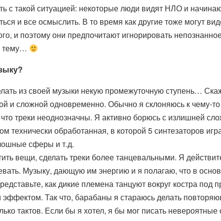
ть с такой ситуацией: некоторые люди видят НЛО и начинают
ся и все осмыслить. В то время как другие тоже могут вид
того, и поэтому они предпочитают игнорировать непознанно
ту тему…
узыку?
лать из своей музыки некую промежуточную ступень… Скаже
ой и сложной одновременно. Обычно я склоняюсь к чему-то
что треки неоднозначны. Я активно борюсь с излишней сло
м технически обработанная, в которой 5 синтезаторов иг
лошные сферы и т.д.
ить вещи, сделать треки более танцевальными. Я действите
вать. Музыку, дающую им энергию и я полагаю, что в основ
едставьте, как дикие племена танцуют вокруг костра под 
эффектом. Так что, барабаны я стараюсь делать повторяющ
ько тактов. Если бы я хотел, я бы мог писать невероятные