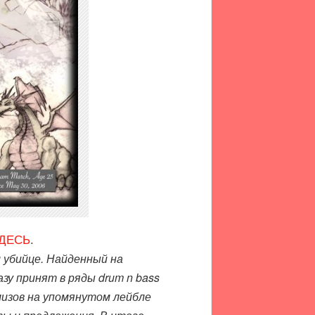
ДЕСЬ
.
 убийце. Найденный на
зу принят в ряды drum n bass
лизов на упомянутом лейбле