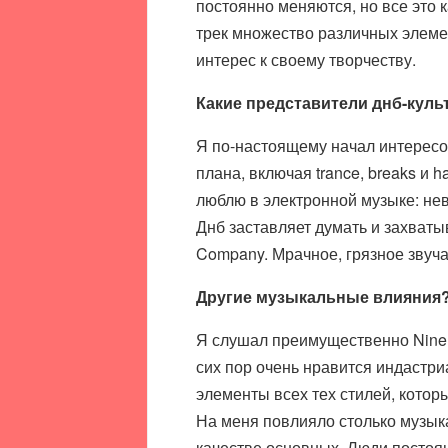
постоянно меняются, но все это к
трек множество различных элеме
интерес к своему творчеству.
Какие представители днб-куль
Я по-настоящему начал интересова
плана, включая trance, breaks и 
люблю в электронной музыке: не
Днб заставляет думать и захватыв
Company. Мрачное, грязное звуча
Другие музыкальные влияния
Я слушал преимущественно Nine In
сих пор очень нравится индастриа
элементы всех тех стилей, кото
На меня повлияло столько музыка
качестве основных. Люди постоя