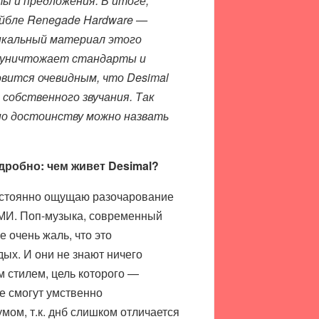
ы и предложения. В итоге,
ейбле Renegade Hardware —
узыкальный материал этого
нт уничтожает стандарты и
вится очевидным, что Desimal
собственного звучания. Так
 по достоинству можно назвать
дробно: чем живет Desimal?
постоянно ощущаю разочарование
 СМИ. Поп-музыка, современный
 очень жаль, что это
ых. И они не знают ничего
м стилем, цель которого —
е смогут умственно
мом, т.к. днб слишком отличается