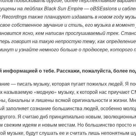
полов подыскивать другие, более перспективные вариант
ущены на лейблах Black Sun Empire — oBSEssions и сабл
ibez Recordings также планируют издавать в новом году м
 свое собственное звучание и стиль, его музыка в моме
ановится ясно, кем написан прослушиваемый трек. Стано
перь говорит на такую непростую тему, как определение 
 минут и узнайте немного больше о продюсере, которого
й информацией о тебе. Расскажи, пожалуйста, более по
ание — писать музыку, которая пугает пожилых людей. Я 
 так называемую «модную» музыку, к которой нас приучают
тны, банальны и лишены всякой оригинальности и жизни. Мне
ый заполняет сознание большинства людей, особенно молод
 другого. Я считаю днб принципиально новым, эволюционны
м свежим идеям и новым местам. Но большинство просто н
кой музыке, будут слушать ее и считать лишь непонятным шу