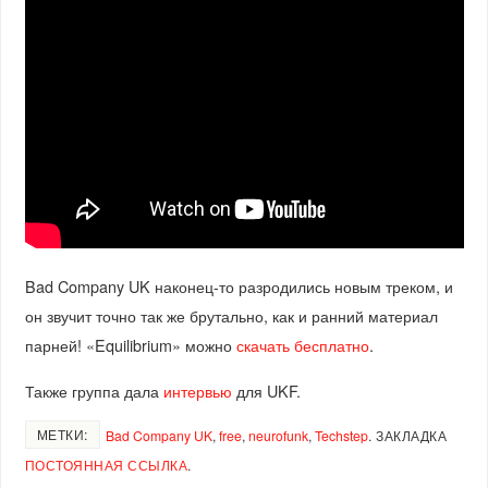
Bad Company UK наконец-то разродились новым треком, и
он звучит точно так же брутально, как и ранний материал
парней! «Equilibrium» можно
скачать бесплатно
.
Также группа дала
интервью
для UKF.
МЕТКИ:
Bad Company UK
,
free
,
neurofunk
,
Techstep
.
ЗАКЛАДКА
ПОСТОЯННАЯ ССЫЛКА
.