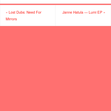
«
Lost Dubs: Need For
Janne Hatula — Lumi EP
»
Mirrors