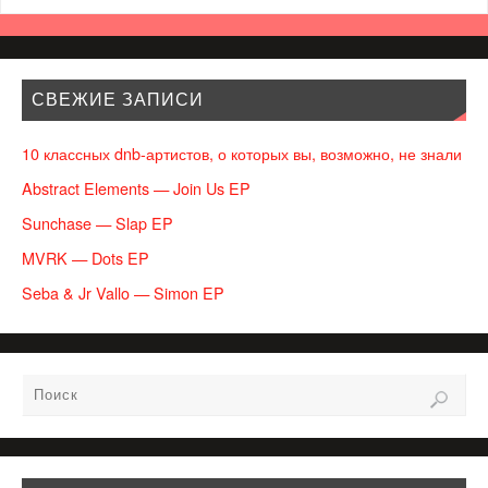
СВЕЖИЕ ЗАПИСИ
10 классных dnb-артистов, о которых вы, возможно, не знали
Abstract Elements — Join Us EP
Sunchase — Slap EP
MVRK — Dots EP
Seba & Jr Vallo — Simon EP