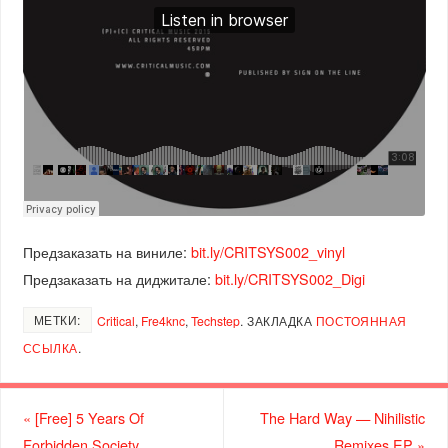
Предзаказать на виниле:
bit.ly/CRITSYS002_vinyl
Предзаказать на диджитале:
bit.ly/CRITSYS002_Digi
МЕТКИ:
Critical
,
Fre4knc
,
Techstep
.
ЗАКЛАДКА
ПОСТОЯННАЯ
ССЫЛКА
.
«
[Free] 5 Years Of
The Hard Way — Nihilistic
Forbidden Society
Remixes EP
»