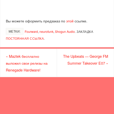
Вы можете оформить предзаказ по
этой
ссылке.
МЕТКИ:
Fourward
,
neurofunk
,
Shogun Audio
.
ЗАКЛАДКА
ПОСТОЯННАЯ ССЫЛКА
.
«
Maztek бесплатно
The Upbeats — George FM
выложил свои релизы на
Summer Takeover E07
»
Renegade Hardware!