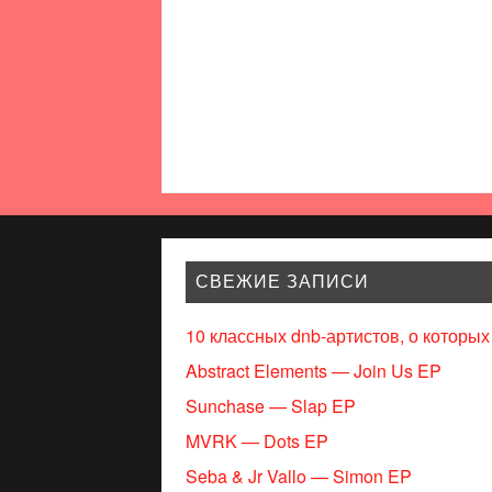
СВЕЖИЕ ЗАПИСИ
10 классных dnb-артистов, о которых
Abstract Elements — Join Us EP
Sunchase — Slap EP
MVRK — Dots EP
Seba & Jr Vallo — Simon EP