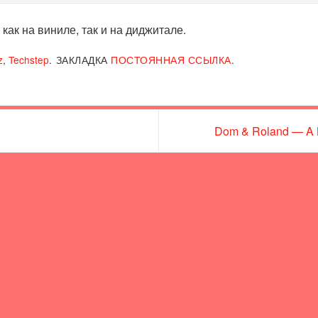
как на виниле, так и на диджитале.
z
,
Techstep
.
ЗАКЛАДКА
ПОСТОЯННАЯ ССЫЛКА
.
Dom & Roland — A Li