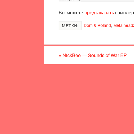
Вы можете
предзаказать
сэмплер 
Dom & Roland
,
Metalhead
МЕТКИ:
«
NickBee — Sounds of War EP