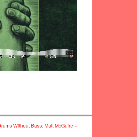
rums Without Bass: Matt McGuire
»