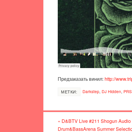
Предзаказать винил:
http://www.t
Darkstep
,
DJ Hidden
,
PRS
МЕТКИ:
«
D&BTV Live #211 Shogun Audio 
Drum&BassArena Summer Selecti