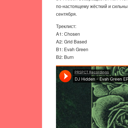
по-настоящему жёсткий и сильный
сентября.
Треклист:
A1: Chosen
A2: Grid Based
B1: Evah Green
B2: Burn