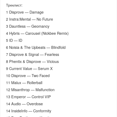
Треклист:
1 Disprove — Damage
2 Instra:Mental — No Future
3 Dauntless — Geomancy
4 Hybris — Carousel (Nickbee Remix)
5 ID — ID
6 Noisia & The Upbeats — Blindfold
7 Disprove & Signal — Fearless
8 Phentix & Disprove — Vicious
9 Current Value — Serum X
10 Disprove — Two Faced
11 Malux — Rollerball
12 Misanthrop — Malfunction
13 Emperor — Control VIP
14 Audio — Overdose
14 InsideInfo — Conformity