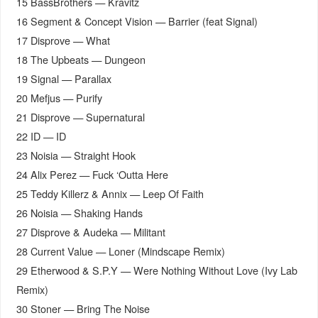
15 BassBrothers — Kravitz
16 Segment & Concept Vision — Barrier (feat Signal)
17 Disprove — What
18 The Upbeats — Dungeon
19 Signal — Parallax
20 Mefjus — Purify
21 Disprove — Supernatural
22 ID — ID
23 Noisia — Straight Hook
24 Alix Perez — Fuck ‘Outta Here
25 Teddy Killerz & Annix — Leep Of Faith
26 Noisia — Shaking Hands
27 Disprove & Audeka — Militant
28 Current Value — Loner (Mindscape Remix)
29 Etherwood & S.P.Y — Were Nothing Without Love (Ivy Lab
Remix)
30 Stoner — Bring The Noise