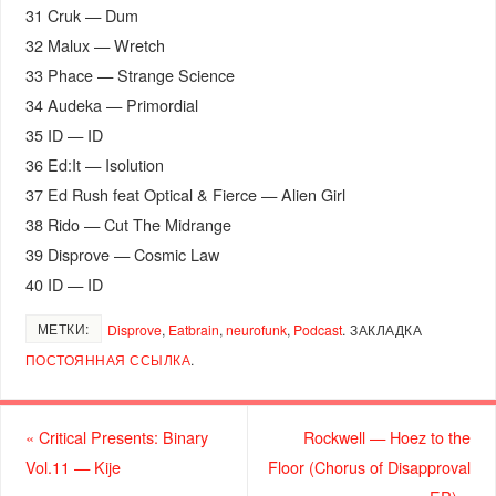
31 Cruk — Dum
32 Malux — Wretch
33 Phace — Strange Science
34 Audeka — Primordial
35 ID — ID
36 Ed:It — Isolution
37 Ed Rush feat Optical & Fierce — Alien Girl
38 Rido — Cut The Midrange
39 Disprove — Cosmic Law
40 ID — ID
МЕТКИ:
Disprove
,
Eatbrain
,
neurofunk
,
Podcast
.
ЗАКЛАДКА
ПОСТОЯННАЯ ССЫЛКА
.
«
Critical Presents: Binary
Rockwell — Hoez to the
Vol.11 — Kije
Floor (Chorus of Disapproval