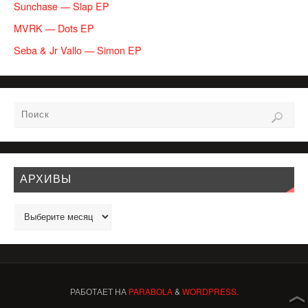
Sunchase — Slap EP
MVRK — Dots EP
Seba & Jr Vallo — Simon EP
АРХИВЫ
РАБОТАЕТ НА
PARABOLA
&
WORDPRESS.