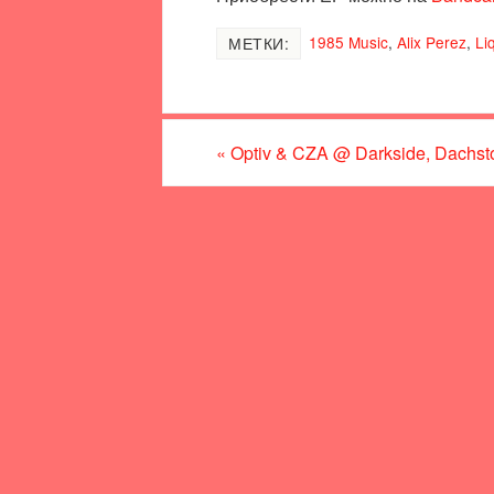
1985 Music
,
Alix Perez
,
Li
МЕТКИ:
«
Optiv & CZA @ Darkside, Dachsto