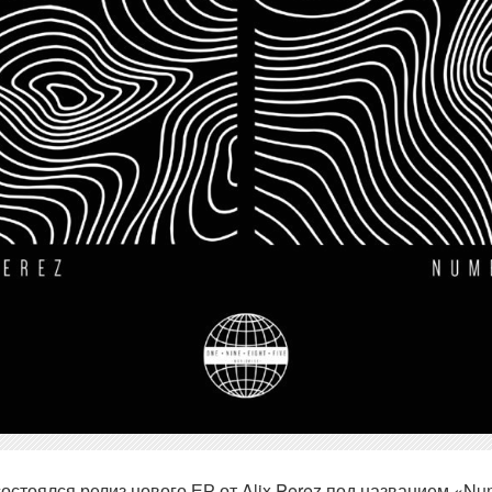
состоялся релиз нового ЕР от Alix Perez под названием «N