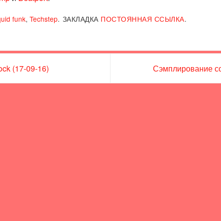
quid funk
,
Techstep
.
ЗАКЛАДКА
ПОСТОЯННАЯ ССЫЛКА
.
ck (17-09-16)
Сэмплирование со