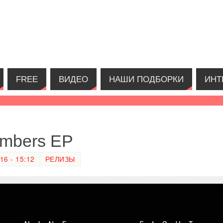
FREE
ВИДЕО
НАШИ ПОДБОРКИ
ИНТ
umbers EP
6 - 15:12
РЕЛИЗЫ